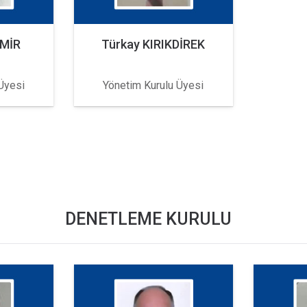
EMİR
Türkay KIRIKDİREK
Üyesi
Yönetim Kurulu Üyesi
DENETLEME KURULU