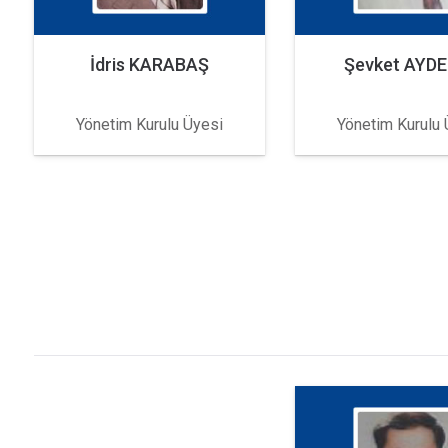
İdris KARABAŞ
Şevket AYD
Yönetim Kurulu Üyesi
Yönetim Kurulu 