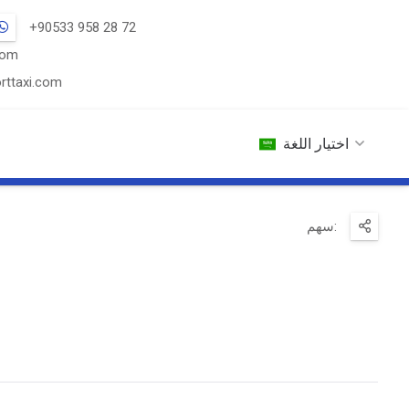
+90533 958 28 72
com
rttaxi.com
اختيار اللغة
سهم: