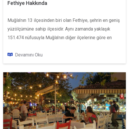
Fethiye Hakkında
Muğla’nın 13 ilçesinden biri olan Fethiye, şehrin en geniş
yüzölçümüne sahip ilçesidir. Aynı zamanda yaklaşık
151.474 nüfusuyla Muğla’nın diğer ilçelerine göre en
fazla nüfusa sahiptir. Huzurlu bir coğrafyaya sahip
olması ve denize kıyısı olmasının nüfus artışında etkili
Devamını Oku
olduğunu söyleyebiliriz. Şehrin karmaşasından
uzaklaşarak daha sakin ve yeşillikler arasında bir hayat
sürmeyi planlayanların en gözde yerleri arasında
bulunuyor Fethiye.