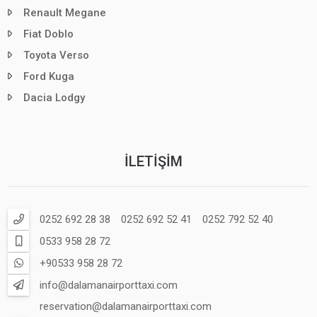
Renault Megane
Fiat Doblo
Toyota Verso
Ford Kuga
Dacia Lodgy
İLETIŞIM
0252 692 28 38
0252 692 52 41
0252 792 52 40
0533 958 28 72
+90533 958 28 72
info@dalamanairporttaxi.com
reservation@dalamanairporttaxi.com