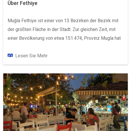
Über Fethiye
Muğla Fethiye ist einer von 13 Bezirken der Bezirk mit
der größten Fläche in der Stadt. Zur gleichen Zeit, mit
einer Bevölkerung von etwa 151.474, Provinz Mugla hat
die Bevölkerung im Vergleich zu anderen Stadtteilen.
Meer in einer ruhigen Gegend und wir können sagen,
Lesen Sie Mehr
dass die Bevölkerung effektiv ist. Ruhig und viel grün,
Weg von der Hektik der Stadt zu den beliebtesten Orten
unter, die geplant, um ein Leben von Fethiye.