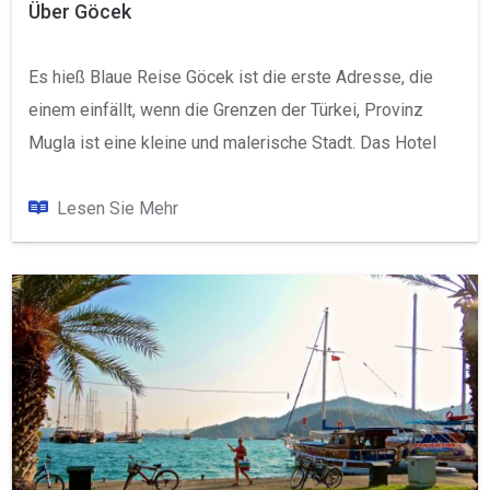
Über Göcek
Es hieß Blaue Reise Göcek ist die erste Adresse, die
einem einfällt, wenn die Grenzen der Türkei, Provinz
Mugla ist eine kleine und malerische Stadt. Das Hotel
liegt im Golf von Fethiye, Göcek, fast wie ein Paradies in
blau und grün miteinander verflochten gespeichert ist.
Lesen Sie Mehr
Frieden ist die Natur des Universums, den Thron des
Koran in die Herzen der Besucher mit kristallklarem
Wasser und freundlichen Menschen, die immer Göcek,
die geht durch den Namen der Lykier in der
Vergangenheit daydala und hat auch historische
Bedeutung, denn es ist die Heimatstadt von.