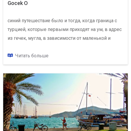
Gocek О
синий путешествие было и тогда, когда граница с
турцией, которые первыми приходят на ум, в адрес
из гечек, мугла, в зависимости от маленькой и
обаятельная. фетхие расположен в заливе гечек,
почти синий и зеленый цвет для интерьера
Читать больше
проходит с хранимой как в раю. в уютную
атмосферу, вселенную, природу, чистое море и
искреннего народа в сердцах посетителей трон
всегда коран гечек, в прошлом daidala по имени,
упоминается и в ликии, населенный город из-за
того, также имеет историческое значение.